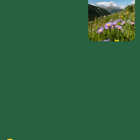
In Svizzera, ciascuna
delle nostre erbe trova
una zona di coltivazione
ideale, lontana dalle
industrie e dal traffico.
Nelle regioni più alte, il
terreno di montagna e il
susseguirsi di giornate
calde e notti fresche
creano le condizioni
naturali che aiutano le
piante a sviluppare una
purezza e una forza
eccezionali.