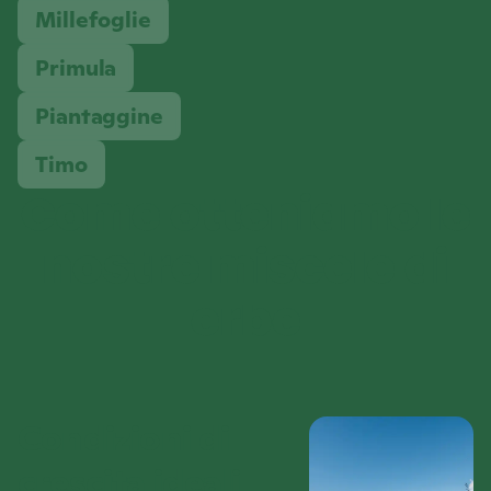
Millefoglie
Primula
Piantaggine
Timo
Come otteniamo le
nostre miscele di
erbe
Condizioni di
crescita ideali