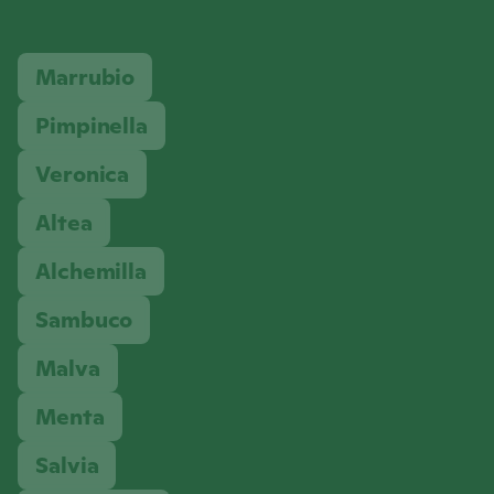
Marrubio
Pimpinella
Veronica
Altea
Alchemilla
Sambuco
Malva
Menta
Salvia