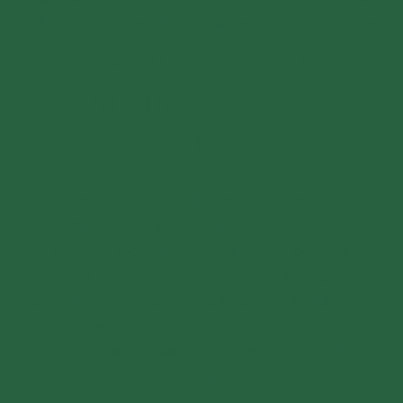
delle nostre miscele che si sciolgono in bocca.
La miscela
originale di 13
erbe
Quasi 100 anni fa, il pasticciere svizzero
Emil Richterich decise di creare una
miscela benefica e deliziosa a base di
estratti di erbe. Affascinato dai loro effetti
benefici e dai loro sapori caratteristici, creò
la miscela distintiva che ancora oggi
costituisce l'essenza di ogni caramella
Ricola
.