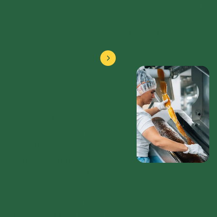
quando raggiungono il
massimo in termini di
ingredienti di valore.
Partenariati
Il processo
Ricola
Da
Ricola
, le erbe appena
raccolte vengono
delicatamente essiccate,
pulite e tagliate.
Successivamente, le
mescoliamo con un
equilibrio preciso prima
di estrarre i loro aromi