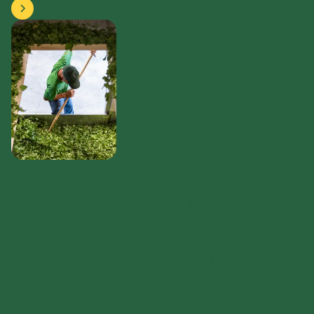
Coltivazione
Pratiche di
coltivazione
dedicate
I nostri coltivatori esperti
coltivano le loro erbe con
dedizione e attenzione.
Praticano una rotazione
sostenibile delle colture
ed evitano i prodotti di
sintesi per mantenere la
fertilità del terreno
organico. Le erbe
vengono raccolte