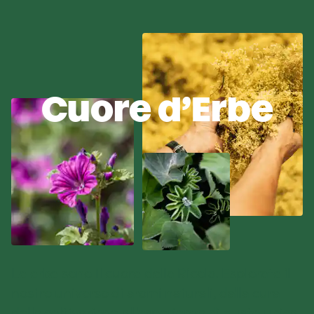
Cuore d’Erbe
Le erbe sono il cuore della
Ricola
. Esplorate il
nostro universo di aromi naturali, dalla cura
della coltivazione all'esperienza di gusto unica