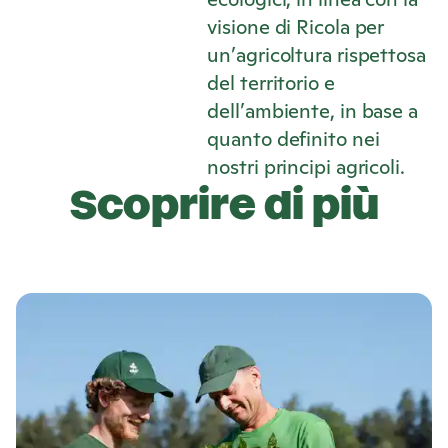
visione di
Ricola
per
un’agricoltura rispettosa
del territorio e
dell’ambiente, in base a
quanto definito nei
nostri principi agricoli.
Scoprire di più
S
c
o
p
r
i
d
i