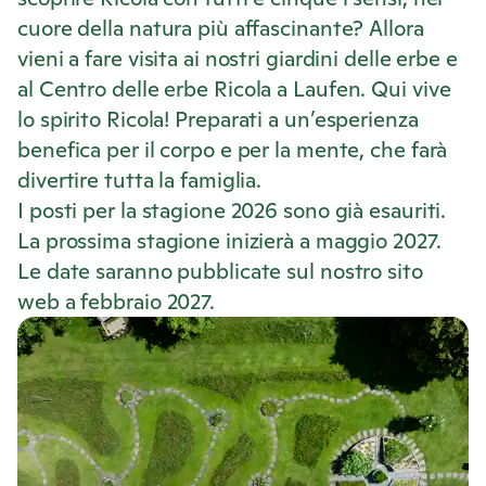
cuore della natura più affascinante? Allora
vieni a fare visita ai nostri giardini delle erbe e
al Centro delle erbe
Ricola
a Laufen. Qui vive
lo spirito
Ricola
! Preparati a un’esperienza
benefica per il corpo e per la mente, che farà
divertire tutta la famiglia.
I posti per la stagione 2026 sono già esauriti.
La prossima stagione inizierà a maggio 2027.
Le date saranno pubblicate sul nostro sito
web a febbraio 2027.
S
U
c
o
n
p
r
s
i
d
i