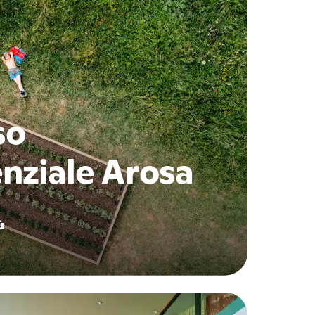
so
nziale Arosa
ù