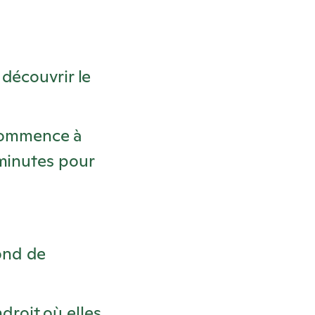
découvrir le
commence à
 minutes pour
ond de
droit où elles