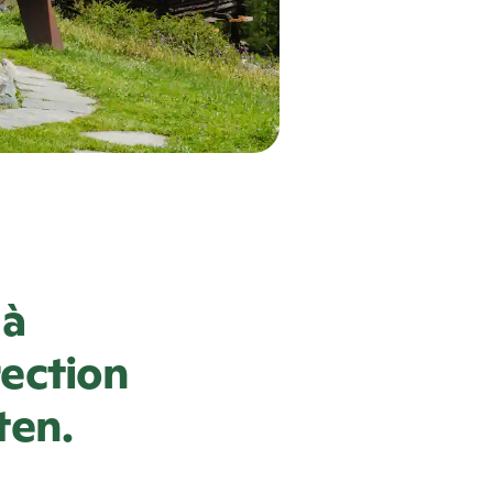
 à
rection
ten.