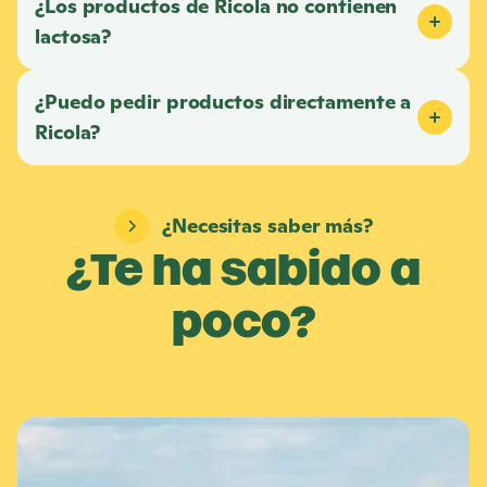
¿Los productos de
Ricola
no contienen
lactosa?
¿Puedo pedir productos directamente a
Ricola
?
¿Necesitas saber más?
¿Te ha sabido a
poco?
M
á
s