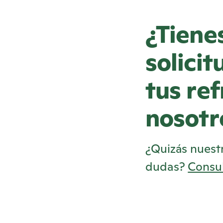
¿Tiene
solici
tus re
nosotr
¿Quizás nuest
dudas?
Consu