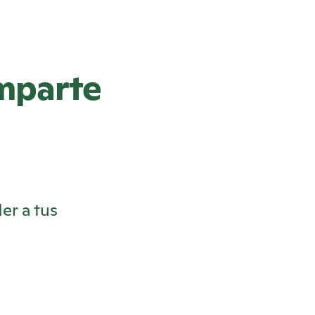
omparte
er a tus