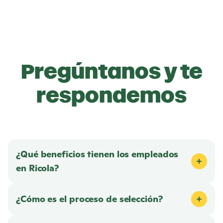
r
a
b
a
j
o
Pregúntanos y te
respondemos
¿Qué beneficios tienen los empleados
en
Ricola
?
¿Cómo es el proceso de selección?