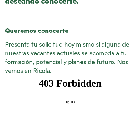
deseando conocerte.
Queremos conocerte
Presenta tu solicitud hoy mismo si alguna de
nuestras vacantes actuales se acomoda a tu
formación, potencial y planes de futuro. Nos
vemos en
Ricola
.
O
f
e
r
t
a
s
d
e
t