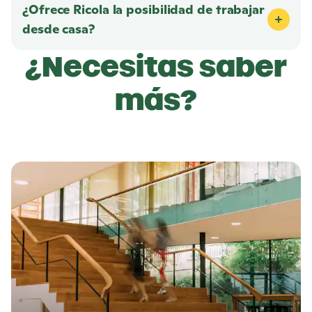
¿Ofrece
Ricola
la posibilidad de trabajar
desde casa?
¿Necesitas saber
más?
M
á
s
i
n
f
o
r
m
a
c