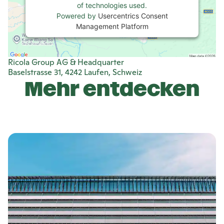
of technologies used.
Powered by
Usercentrics Consent
Management Platform
Ricola
Group AG & Headquarter
Baselstrasse 31, 4242 Laufen, Schweiz
Mehr entdecken
M
e
h
r
e
r
f
a
h