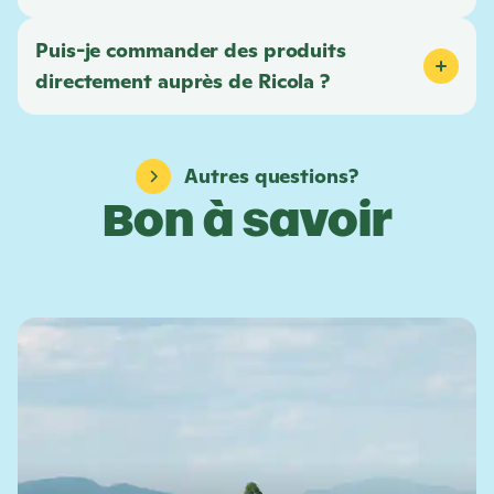
Puis-je commander des produits
directement auprès de
Ricola
?
Autres questions?
Bon à savoir
E
n
s
a
v
o
i
r