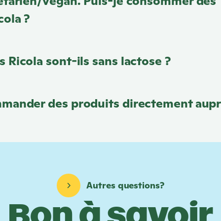
gétarien/végan. Puis-je consommer des
cola
?
ts
Ricola
sont-ils sans lactose ?
mmander des produits directement aupr
Autres questions?
Bon à savoir