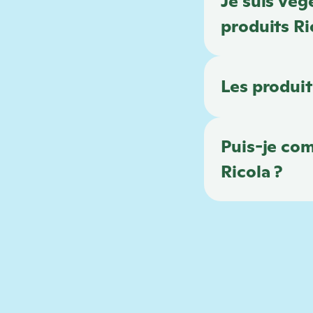
Je suis vé
produits
Ri
Les produi
Puis-je co
Ricola
?