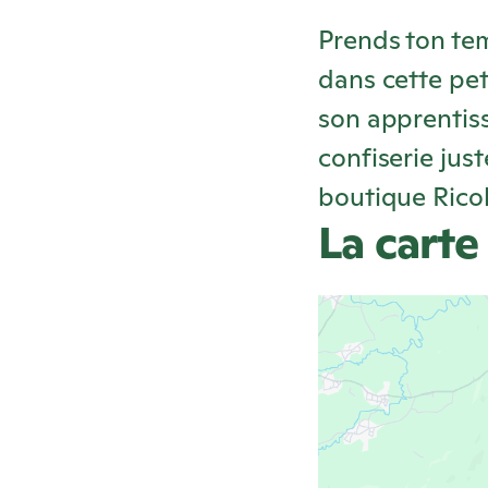
Prends ton tem
dans cette peti
son apprentiss
confiserie jus
boutique
Rico
La carte