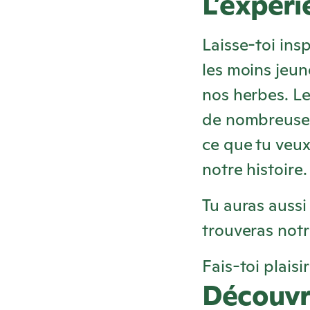
L’expér
Laisse-toi ins
les moins jeun
nos herbes. L
de nombreuses 
ce que tu veu
notre histoire.
Tu auras aussi 
trouveras notr
Fais-toi plais
Découvre