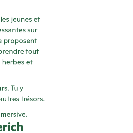
les jeunes et
ressantes sur
e proposent
prendre tout
s herbes et
rs. Tu y
autres trésors.
mersive.
erich