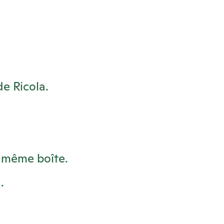
 de
Ricola
.
 même boîte.
a
.