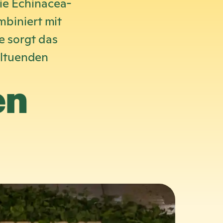
ie Echinacea-
mbiniert mit
e sorgt das
hltuenden
en