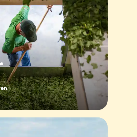
r
ren