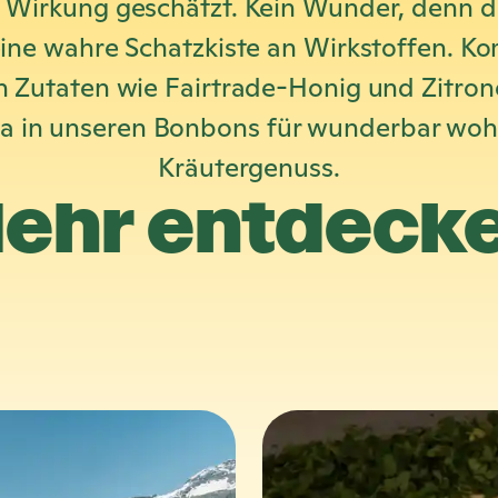
Wirkung geschätzt. Kein Wunder, denn d
eine wahre Schatzkiste an Wirkstoffen. Ko
n Zutaten wie Fairtrade-Honig und Zitron
a in unseren Bonbons für wunderbar wo
Kräutergenuss.
ehr entdeck
M
e
h
r