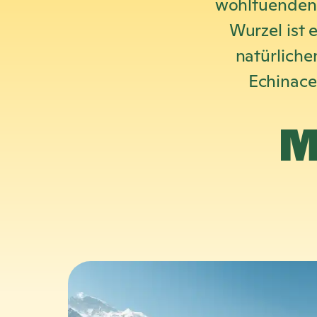
wohltuenden 
Wurzel ist 
natürliche
Echinace
M
M
e
h
r