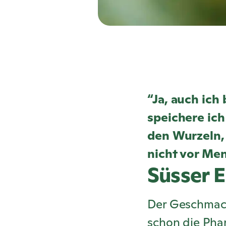
“Ja, auch ic
speichere ich
den Wurzeln, 
nicht vor Me
Süsser E
Der Geschmack
schon die Phar