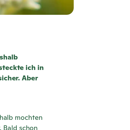
eshalb
teckte ich in
sicher. Aber
shalb mochten
t. Bald schon