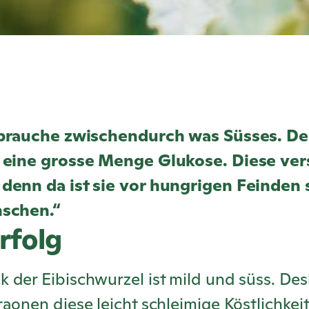
h brauche zwischendurch was Süsses. D
 eine grosse Menge Glukose. Diese vers
denn da ist sie vor hungrigen Feinden 
nschen.“
rfolg
 der Eibischwurzel ist mild und süss. De
aonen diese leicht schleimige Köstlichkei