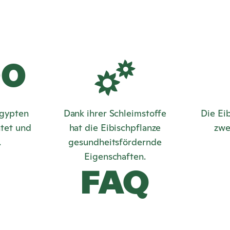
00
Ägypten
Dank ihrer Schleimstoffe
Die Eib
ntet und
hat die Eibischpflanze
zwe
.
gesundheitsfördernde
Eigenschaften.
FAQ