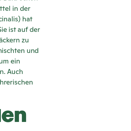
tel in der
inalis) hat
e ist auf der
äckern zu
 mischten und
aum ein
n. Auch
hrerischen
len