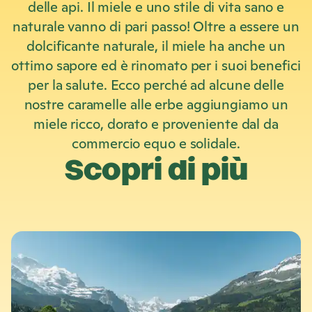
delle api. Il miele e uno stile di vita sano e
naturale vanno di pari passo! Oltre a essere un
dolcificante naturale, il miele ha anche un
ottimo sapore ed è rinomato per i suoi benefici
per la salute. Ecco perché ad alcune delle
nostre caramelle alle erbe aggiungiamo un
miele ricco, dorato e proveniente dal da
commercio equo e solidale.
Scopri di più
S
c
o
p
r
i