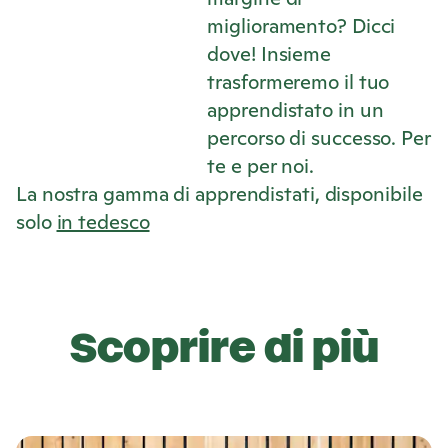
miglioramento? Dicci
dove! Insieme
trasformeremo il tuo
apprendistato in un
percorso di successo. Per
te e per noi.
La nostra gamma di apprendistati, disponibile
solo
in tedesco
Q
u
Scoprire di più
o
t
S