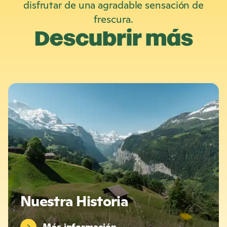
disfrutar de una agradable sensación de
frescura.
Descubrir más
M
á
s
i
n
f
o
r
m
a
c
Nuestra Historia
i
ó
n
Más información